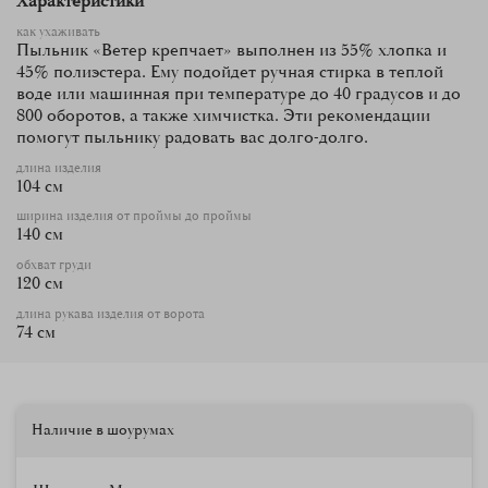
Характеристики
и короткую. Если затянуть ленту по низу пыльника, получится
настоящий парашютик!
как ухаживать
Пыльник «Ветер крепчает» выполнен из 55% хлопка и
45% полиэстера. Ему подойдет ручная стирка в теплой
воде или машинная при температуре до 40 градусов и до
800 оборотов, а также химчистка. Эти рекомендации
помогут пыльнику радовать вас долго-долго.
длина изделия
104 см
ширина изделия от проймы до проймы
140 см
обхват груди
120 см
длина рукава изделия от ворота
74 см
Наличие в шоурумах