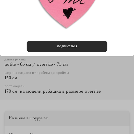
Характеристики
как ухаживать
Ночная рубашка «Венди», как и все мы, любит бережный
уход. Ей подойдет ручная стирка в теплой воде или
машинная при температуре до 40 градусов и до 800
оборотов, а также химчистка. Эти рекомендации помогут
рубашке радовать вас долго-долго.
длина изделия
подписаться
petite - 120 см / oversize - 130 см
длина рукава
petite - 65 см / oversize - 75 см
ширина изделия от проймы до проймы
150 см
рост модели
170 см, на модели рубашка в размере oversize
Наличие в шоурумах