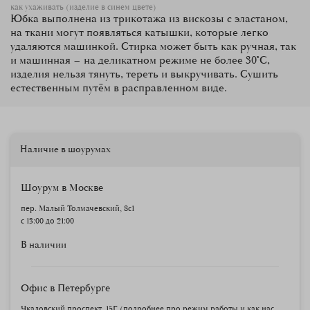
как ухаживать (изделие в синем цвете)
Юбка выполнена из трикотажа из вискозы с эластаном,
на ткани могут появляться катышки, которые легко
удаляются машинкой. Стирка может быть как ручная, так
и машинная – на деликатном режиме не более 30°С,
изделия нельзя тянуть, тереть и выкручивать. Сушить
естественным путём в расправленном виде.
Наличие в шоурумах
Шоурум в Москве
пер. Малый Толмачевский, 8с1
с 13:00 до 21:00
В наличии
Офис в Петербурге
Чкаловский проспект, 15Г (
подробнее про режим работы и как нас