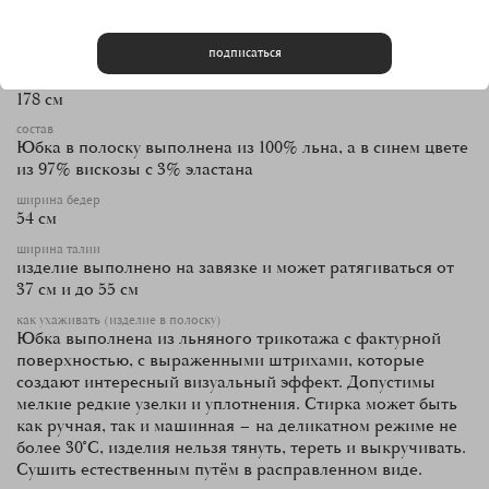
Характеристики
длина изделия
90 см
подписаться
рост модели
178 см
состав
Юбка в полоску выполнена из 100% льна, а в синем цвете
из 97% вискозы с 3% эластана
ширина бедер
54 см
ширина талии
изделие выполнено на завязке и может ратягиваться от
37 см и до 55 см
как ухаживать (изделие в полоску)
Юбка выполнена из льняного трикотажа с фактурной
поверхностью, с выраженными штрихами, которые
создают интересный визуальный эффект. Допустимы
мелкие редкие узелки и уплотнения. Стирка может быть
как ручная, так и машинная – на деликатном режиме не
более 30°С, изделия нельзя тянуть, тереть и выкручивать.
Сушить естественным путём в расправленном виде.