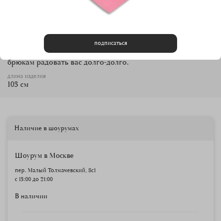
Характеристики
как ухаживать
Брюки «Для гольфа» выполнены из 98% хлопка и 2%
полиэстера. Им подойдет ручная стирка в теплой воде
или машинная при температуре до 40 градусов и до 800
подписаться
оборотов, а также химчистка. Эти рекомендации помогут
брюкам радовать вас долго-долго.
длина изделия
103 см
Наличие в шоурумах
Шоурум в Москве
пер. Малый Толмачевский, 8с1
с 13:00 до 21:00
В наличии