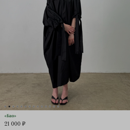
«Бао»
21 000 ₽