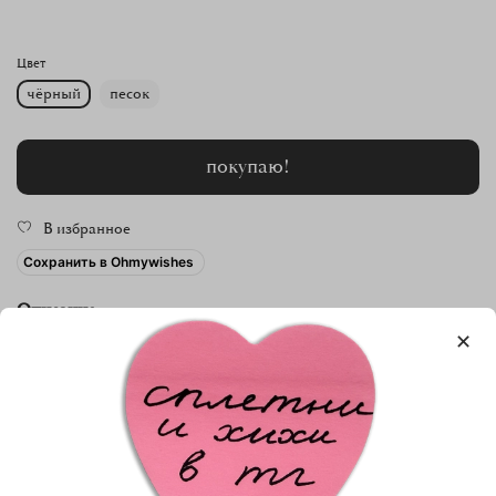
Цвет
чёрный
песок
покупаю!
В избранное
Сохранить в Ohmywishes
Описание
Это не платье, это какая-то воздушная булочка!
Оголяйте плечи или затягивайте завязки у шеи, создавайте
объемные рукава или оставляйте ленты болтающимися по ветру –
вариантов множество. Все как мы любим: хлопок, обилие ткани,
Показать полностью
завязки – по-островски просто и цепляюще.
Платье подойдет на размеры от S до XL.